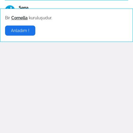
Sena
Taçev çeyiz setleri, çeşitli tasarımları ve uygun ...
Bir
Cornella
kuruluşudur.
Metin
Anladım !
Taç çeyiz setleri, evlilik yolculuğuna adım atan ç...
Derya
Farklı büyüklükte ve kapasitelerde üretilen Taç dü...
Ebru
Korkmadan, güven için düdüklü tencere mi kullanmak...
Taç mutfak Gereçleri |
Mutfak Gereçleri
|