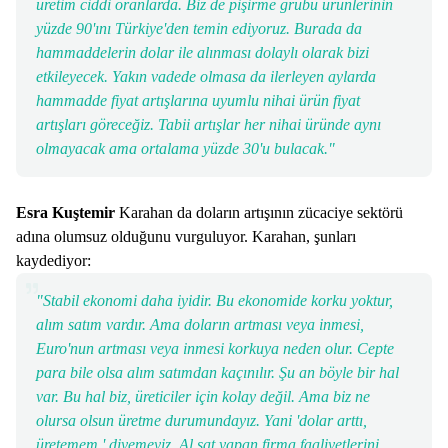
üretim ciddi oranlarda. Biz de pişirme grubu ürünlerinin
yüzde 90'ını Türkiye'den temin ediyoruz. Burada da
hammaddelerin dolar ile alınması dolaylı olarak bizi
etkileyecek. Yakın vadede olmasa da ilerleyen aylarda
hammadde fiyat artışlarına uyumlu nihai ürün fiyat
artışları göreceğiz. Tabii artışlar her nihai üründe aynı
olmayacak ama ortalama yüzde 30'u bulacak."
Esra Kuştemir
Karahan da doların artışının zücaciye sektörü
adına olumsuz olduğunu vurguluyor. Karahan, şunları
kaydediyor:
"Stabil ekonomi daha iyidir. Bu ekonomide korku yoktur,
alım satım vardır. Ama doların artması veya inmesi,
Euro'nun artması veya inmesi korkuya neden olur. Cepte
para bile olsa alım satımdan kaçınılır. Şu an böyle bir hal
var. Bu hal biz, üreticiler için kolay değil. Ama biz ne
olursa olsun üretme durumundayız. Yani 'dolar arttı,
üretemem ' diyemeyiz. Al sat yapan firma faaliyetlerini